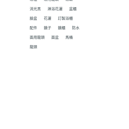
消光黑
淋浴花灑
盆櫃
臉盆
花灑
訂製浴櫃
配件
鏡子
鏡櫃
防水
面用龍頭
面盆
馬桶
龍頭