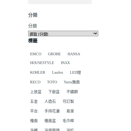
分類
分類
標籤
EMCO
GROHE
HANSA
HOUSESTYLE
INAX
KOHLER
Laufen
LED燈
RECO
TOTO
Yatin雅鼎
上放盆
下嵌盆
不鏽鋼
五金
人造石
可訂製
平台
手持花灑
易潔
檯面
檯面盆
毛巾桿
浴櫃
浴用龍頭
浴缸