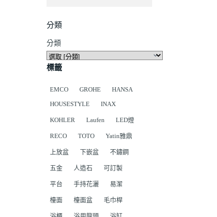
分類
分類
標籤
EMCO
GROHE
HANSA
HOUSESTYLE
INAX
KOHLER
Laufen
LED燈
RECO
TOTO
Yatin雅鼎
上放盆
下嵌盆
不鏽鋼
五金
人造石
可訂製
平台
手持花灑
易潔
檯面
檯面盆
毛巾桿
浴櫃
浴用龍頭
浴缸