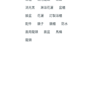
消光黑
淋浴花灑
盆櫃
臉盆
花灑
訂製浴櫃
配件
鏡子
鏡櫃
防水
面用龍頭
面盆
馬桶
龍頭