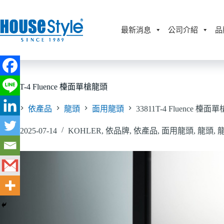
跳
至
主
最新消息
公司介紹
品
要
內
容
33811T-4 Fluence 檯面單槍龍頭
首頁
依產品
龍頭
面用龍頭
33811T-4 Fluence 檯
2025-07-14
KOHLER
,
依品牌
,
依產品
,
面用龍頭
,
龍頭
,