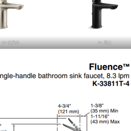
BN 羅曼銀
BL 霧黑