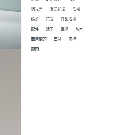
消光黑
淋浴花灑
盆櫃
臉盆
花灑
訂製浴櫃
配件
鏡子
鏡櫃
防水
面用龍頭
面盆
馬桶
龍頭