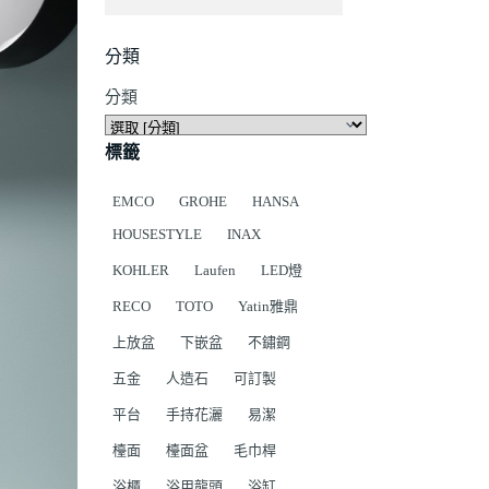
分類
分類
標籤
EMCO
GROHE
HANSA
HOUSESTYLE
INAX
KOHLER
Laufen
LED燈
RECO
TOTO
Yatin雅鼎
上放盆
下嵌盆
不鏽鋼
五金
人造石
可訂製
平台
手持花灑
易潔
檯面
檯面盆
毛巾桿
浴櫃
浴用龍頭
浴缸