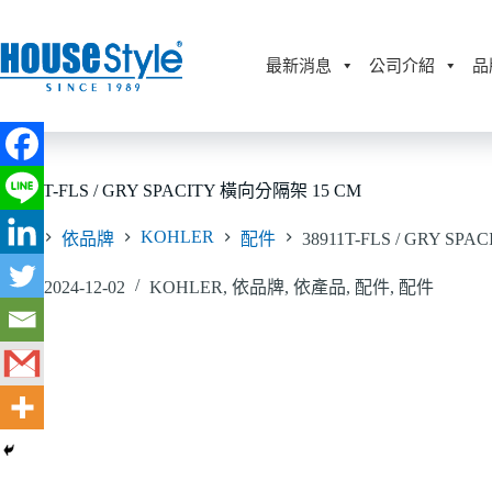
跳
至
主
最新消息
公司介紹
品
要
內
容
38911T-FLS / GRY SPACITY 橫向分隔架 15 CM
KOHLER
首頁
依品牌
配件
38911T-FLS / GRY S
2024-12-02
KOHLER
,
依品牌
,
依產品
,
配件
,
配件