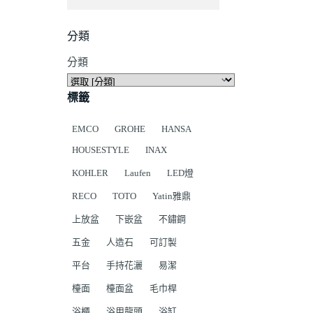
分類
分類
標籤
EMCO
GROHE
HANSA
HOUSESTYLE
INAX
KOHLER
Laufen
LED燈
RECO
TOTO
Yatin雅鼎
上放盆
下嵌盆
不鏽鋼
五金
人造石
可訂製
平台
手持花灑
易潔
檯面
檯面盆
毛巾桿
浴櫃
浴用龍頭
浴缸