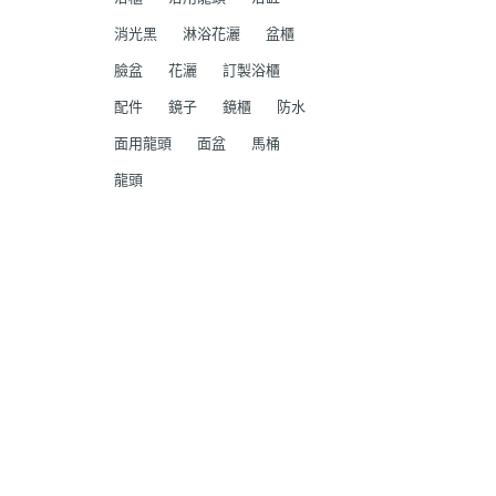
消光黑
淋浴花灑
盆櫃
臉盆
花灑
訂製浴櫃
配件
鏡子
鏡櫃
防水
面用龍頭
面盆
馬桶
龍頭