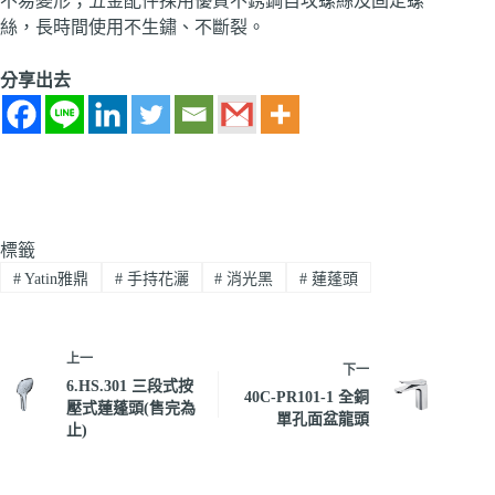
不易變形；五金配件採用優質不銹鋼自攻螺絲及固定螺
絲，長時間使用不生鏽、不斷裂。
分享出去
標籤
#
Yatin雅鼎
#
手持花灑
#
消光黑
#
蓮蓬頭
上一
下一
6.HS.301 三段式按
40C-PR101-1 全銅
壓式蓮蓬頭(售完為
單孔面盆龍頭
止)