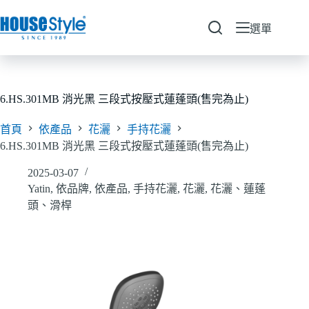
跳
至
選單
主
要
內
容
6.HS.301MB 消光黑 三段式按壓式蓮蓬頭(售完為止)
首頁
依產品
花灑
手持花灑
6.HS.301MB 消光黑 三段式按壓式蓮蓬頭(售完為止)
2025-03-07
Yatin
,
依品牌
,
依產品
,
手持花灑
,
花灑
,
花灑、蓮蓬
頭、滑桿