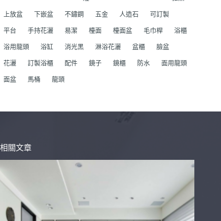
上放盆
下嵌盆
不鏽鋼
五金
人造石
可訂製
平台
手持花灑
易潔
檯面
檯面盆
毛巾桿
浴櫃
浴用龍頭
浴缸
消光黑
淋浴花灑
盆櫃
臉盆
花灑
訂製浴櫃
配件
鏡子
鏡櫃
防水
面用龍頭
面盆
馬桶
龍頭
相關文章