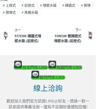
#
上按式
#
前按式
#
埋壁水箱
#
磚牆式
#
預埋
#
預埋式
#
馬桶水箱
上一
下一
9370300 磚牆式埋
9300500 輕隔間式
壁水箱 (前按式)
埋壁水箱 (前按式)
台北門市 LINE
桃園門市 LINE
新竹門市 LINE
線上洽詢
歡迎加入我們官方認證LINE@好友，透過一對一
訊息提供專屬洽詢，還有不定期好康通知您喔!