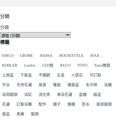
分類
分類
標籤
EMCO
GROHE
HANSA
HOUSESTYLE
INAX
KOHLER
Laufen
LED燈
RECO
TOTO
Yatin雅鼎
上放盆
下嵌盆
不鏽鋼
五金
人造石
可訂製
平台
手持花灑
易潔
檯面
檯面盆
毛巾桿
浴櫃
浴用龍頭
浴缸
消光黑
淋浴花灑
盆櫃
臉盆
花灑
訂製浴櫃
配件
鏡子
鏡櫃
防水
面用龍頭
面盆
馬桶
龍頭