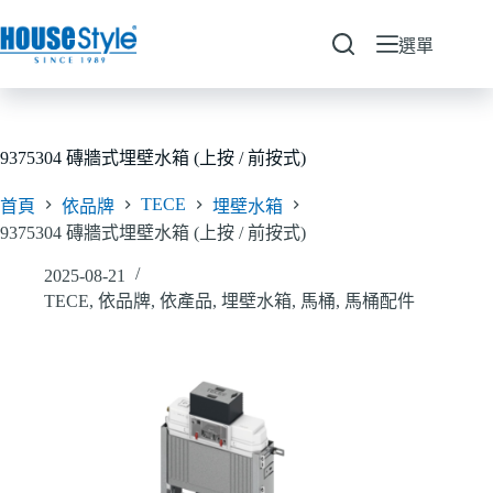
跳
至
選單
主
要
內
容
9375304 磚牆式埋壁水箱 (上按 / 前按式)
TECE
首頁
依品牌
埋壁水箱
9375304 磚牆式埋壁水箱 (上按 / 前按式)
2025-08-21
TECE
,
依品牌
,
依產品
,
埋壁水箱
,
馬桶
,
馬桶配件