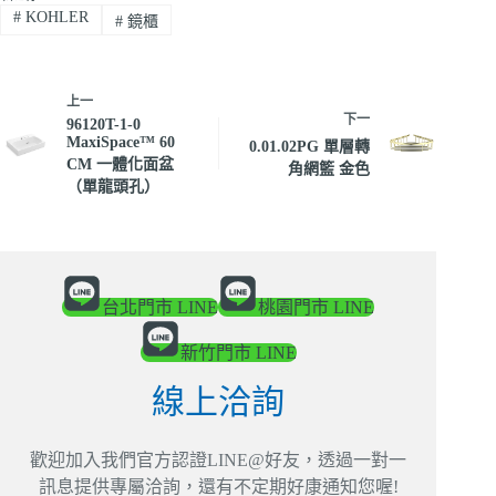
#
KOHLER
#
鏡櫃
上一
下一
96120T-1-0
MaxiSpace™ 60
0.01.02PG 單層轉
CM 一體化面盆
角網籃 金色
（單龍頭孔）
台北門市 LINE
桃園門市 LINE
新竹門市 LINE
線上洽詢
歡迎加入我們官方認證LINE@好友，透過一對一
訊息提供專屬洽詢，還有不定期好康通知您喔!