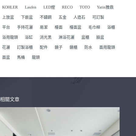
KOHLER
Laufen
LED燈
RECO
TOTO
Yatin雅鼎
上放盆
下嵌盆
不鏽鋼
五金
人造石
可訂製
平台
手持花灑
易潔
檯面
檯面盆
毛巾桿
浴櫃
浴用龍頭
浴缸
消光黑
淋浴花灑
盆櫃
臉盆
花灑
訂製浴櫃
配件
鏡子
鏡櫃
防水
面用龍頭
面盆
馬桶
龍頭
相關文章