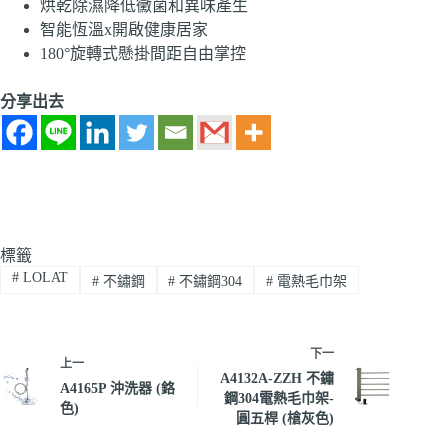
烘乾除濕降低黴菌和異味產生
智能恆溫x開啟健康居家
180°旋轉式懸掛間距自由掌控
分享出去
標籤
#
LOLAT
#
不鏽鋼
#
不鏽鋼304
#
電熱毛巾架
下一
上一
A4132A-ZZH 不鏽
A4165P 沖洗器 (鉻
鋼304電熱毛巾架-
色)
圓五桿 (槍灰色)