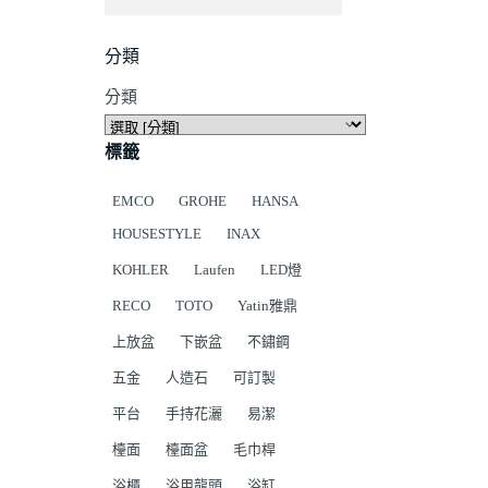
分類
分類
標籤
EMCO
GROHE
HANSA
HOUSESTYLE
INAX
KOHLER
Laufen
LED燈
RECO
TOTO
Yatin雅鼎
上放盆
下嵌盆
不鏽鋼
五金
人造石
可訂製
平台
手持花灑
易潔
檯面
檯面盆
毛巾桿
浴櫃
浴用龍頭
浴缸