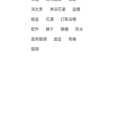
消光黑
淋浴花灑
盆櫃
臉盆
花灑
訂製浴櫃
配件
鏡子
鏡櫃
防水
面用龍頭
面盆
馬桶
龍頭