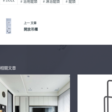
#
INAX
#
浴用龍頭
#
淋浴龍頭
#
龍頭
上一
文章
開放吊櫃
相關文章