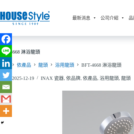
跳
至
主
最新消息
公司介紹
品
要
內
容
BFT-4668 淋浴龍頭
首頁
依產品
龍頭
浴用龍頭
BFT-4668 淋浴龍頭
2025-12-19
INAX 瓷器
,
依品牌
,
依產品
,
浴用龍頭
,
龍頭