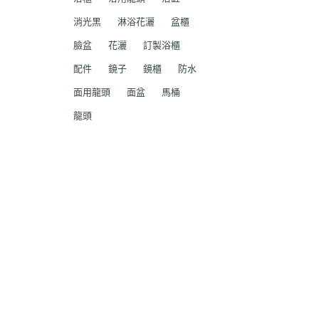
消光黑
淋浴花灑
盆櫃
臉盆
花灑
訂製浴櫃
配件
鏡子
鏡櫃
防水
面用龍頭
面盆
馬桶
龍頭