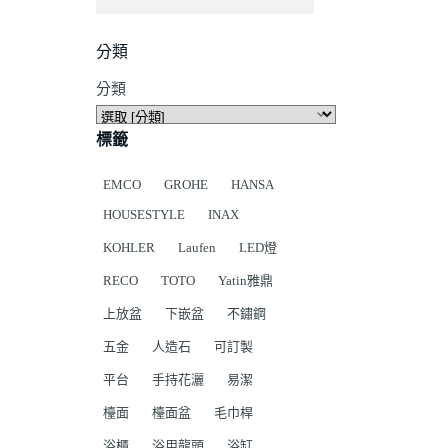
分類
分類
標籤
EMCO
GROHE
HANSA
HOUSESTYLE
INAX
KOHLER
Laufen
LED燈
RECO
TOTO
Yatin雅鼎
上放盆
下嵌盆
不鏽鋼
五金
人造石
可訂製
平台
手持花灑
易潔
檯面
檯面盆
毛巾桿
浴櫃
浴用龍頭
浴缸