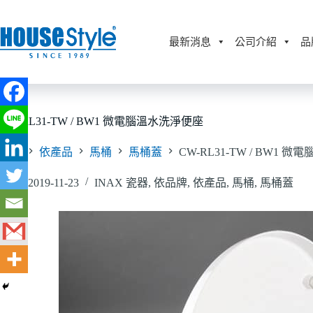
跳
至
主
最新消息
公司介紹
品
要
內
容
CW-RL31-TW / BW1 微電腦溫水洗淨便座
首頁
依產品
馬桶
馬桶蓋
CW-RL31-TW / BW1 
2019-11-23
INAX 瓷器
,
依品牌
,
依產品
,
馬桶
,
馬桶蓋