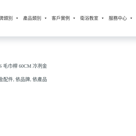
牌類別
產品類別
客戶實例
衛浴教室
服務中心
LS 毛巾桿 60CM 冷冽金
金配件
,
依品牌
,
依產品