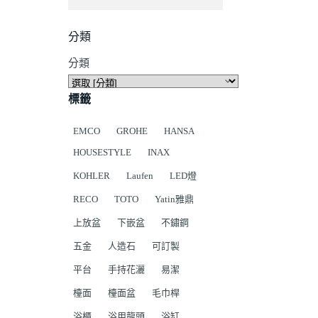
分類
分類
標籤
EMCO
GROHE
HANSA
HOUSESTYLE
INAX
KOHLER
Laufen
LED燈
RECO
TOTO
Yatin雅鼎
上放盆
下嵌盆
不鏽鋼
五金
人造石
可訂製
平台
手持花灑
易潔
檯面
檯面盆
毛巾桿
浴櫃
浴用龍頭
浴缸