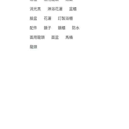
消光黑
淋浴花灑
盆櫃
臉盆
花灑
訂製浴櫃
配件
鏡子
鏡櫃
防水
面用龍頭
面盆
馬桶
龍頭