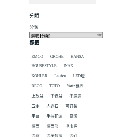
分類
分類
標籤
EMCO
GROHE
HANSA
HOUSESTYLE
INAX
KOHLER
Laufen
LED燈
RECO
TOTO
Yatin雅鼎
上放盆
下嵌盆
不鏽鋼
五金
人造石
可訂製
平台
手持花灑
易潔
檯面
檯面盆
毛巾桿
浴櫃
浴用龍頭
浴缸