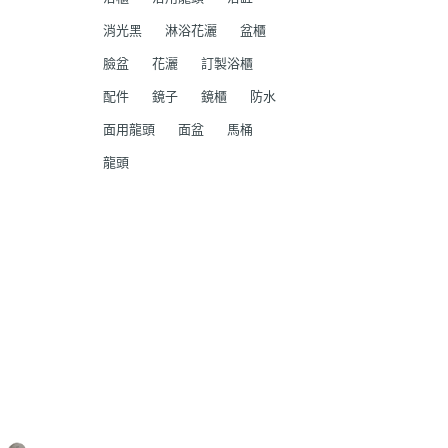
消光黑
淋浴花灑
盆櫃
臉盆
花灑
訂製浴櫃
配件
鏡子
鏡櫃
防水
面用龍頭
面盆
馬桶
龍頭