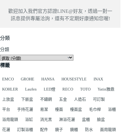
歡迎加入我們官方認證LINE@好友，透過一對一
訊息提供專屬洽詢，還有不定期好康通知您喔!
分類
分類
標籤
EMCO
GROHE
HANSA
HOUSESTYLE
INAX
KOHLER
Laufen
LED燈
RECO
TOTO
Yatin雅鼎
上放盆
下嵌盆
不鏽鋼
五金
人造石
可訂製
平台
手持花灑
易潔
檯面
檯面盆
毛巾桿
浴櫃
浴用龍頭
浴缸
消光黑
淋浴花灑
盆櫃
臉盆
花灑
訂製浴櫃
配件
鏡子
鏡櫃
防水
面用龍頭