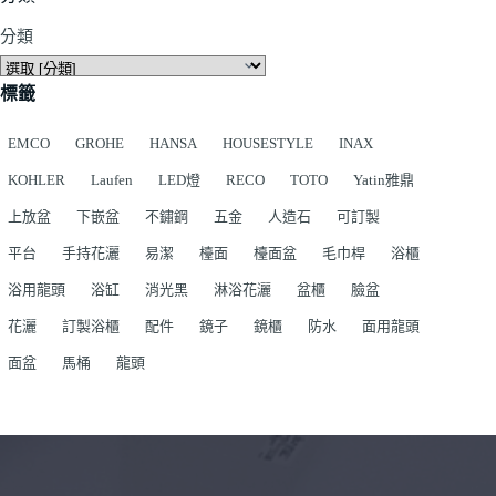
分類
標籤
EMCO
GROHE
HANSA
HOUSESTYLE
INAX
KOHLER
Laufen
LED燈
RECO
TOTO
Yatin雅鼎
上放盆
下嵌盆
不鏽鋼
五金
人造石
可訂製
平台
手持花灑
易潔
檯面
檯面盆
毛巾桿
浴櫃
浴用龍頭
浴缸
消光黑
淋浴花灑
盆櫃
臉盆
花灑
訂製浴櫃
配件
鏡子
鏡櫃
防水
面用龍頭
面盆
馬桶
龍頭