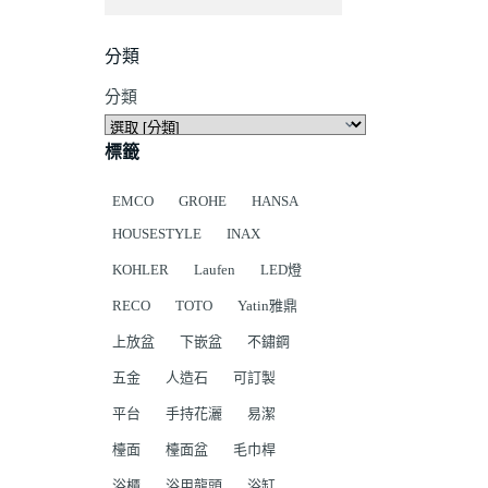
分類
分類
標籤
EMCO
GROHE
HANSA
HOUSESTYLE
INAX
KOHLER
Laufen
LED燈
RECO
TOTO
Yatin雅鼎
上放盆
下嵌盆
不鏽鋼
五金
人造石
可訂製
平台
手持花灑
易潔
檯面
檯面盆
毛巾桿
浴櫃
浴用龍頭
浴缸