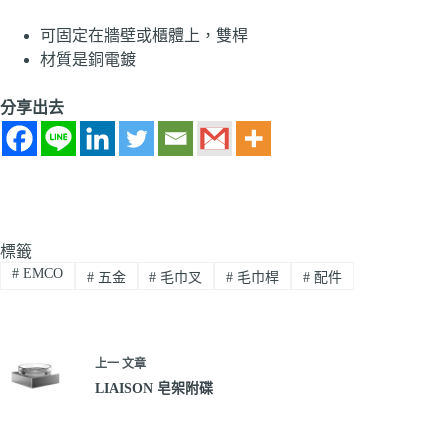
可固定在牆壁或櫃體上，雙桿
材質是銅電鍍
分享出去
標籤
#
EMCO
#
五金
#
毛巾叉
#
毛巾桿
#
配件
上一
文章
LIAISON 皂架附碟