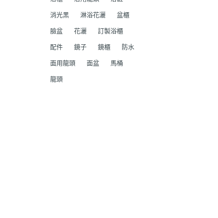
消光黑
淋浴花灑
盆櫃
臉盆
花灑
訂製浴櫃
配件
鏡子
鏡櫃
防水
面用龍頭
面盆
馬桶
龍頭