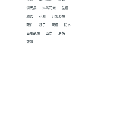
消光黑
淋浴花灑
盆櫃
臉盆
花灑
訂製浴櫃
配件
鏡子
鏡櫃
防水
面用龍頭
面盆
馬桶
龍頭