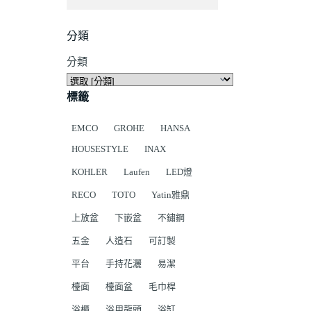
分類
分類
標籤
EMCO
GROHE
HANSA
HOUSESTYLE
INAX
KOHLER
Laufen
LED燈
RECO
TOTO
Yatin雅鼎
上放盆
下嵌盆
不鏽鋼
五金
人造石
可訂製
平台
手持花灑
易潔
檯面
檯面盆
毛巾桿
浴櫃
浴用龍頭
浴缸