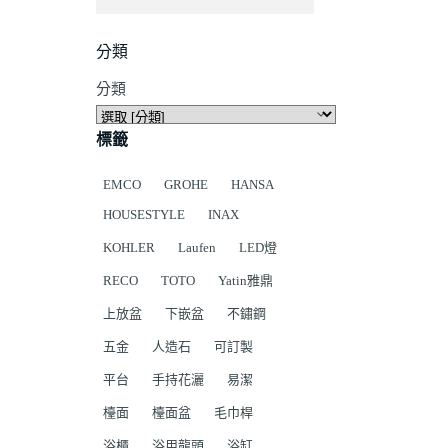
分類
分類
標籤
EMCO
GROHE
HANSA
HOUSESTYLE
INAX
KOHLER
Laufen
LED燈
RECO
TOTO
Yatin雅鼎
上放盆
下嵌盆
不鏽鋼
五金
人造石
可訂製
平台
手持花灑
易潔
檯面
檯面盆
毛巾桿
浴櫃
浴用龍頭
浴缸