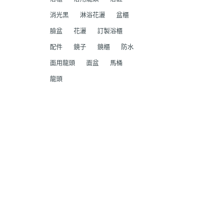
消光黑
淋浴花灑
盆櫃
臉盆
花灑
訂製浴櫃
配件
鏡子
鏡櫃
防水
面用龍頭
面盆
馬桶
龍頭