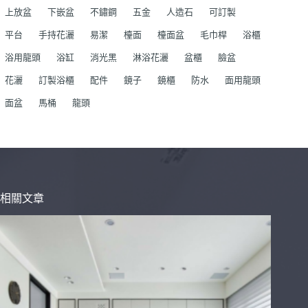
上放盆
下嵌盆
不鏽鋼
五金
人造石
可訂製
平台
手持花灑
易潔
檯面
檯面盆
毛巾桿
浴櫃
浴用龍頭
浴缸
消光黑
淋浴花灑
盆櫃
臉盆
花灑
訂製浴櫃
配件
鏡子
鏡櫃
防水
面用龍頭
面盆
馬桶
龍頭
相關文章