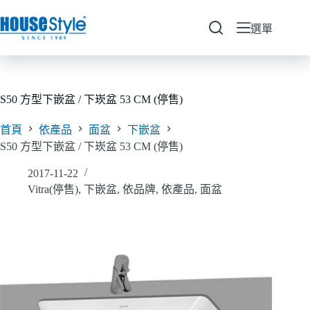
跳
至
選單
主
要
內
容
S50 方型下嵌盆 / 下崁盆 53 CM (停售)
首頁
依產品
面盆
下嵌盆
S50 方型下嵌盆 / 下崁盆 53 CM (停售)
2017-11-22
Vitra(停售)
,
下嵌盆
,
依品牌
,
依產品
,
面盆