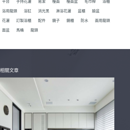
平台
手持花灑
易潔
檯面
檯面盆
毛巾桿
浴櫃
浴用龍頭
浴缸
消光黑
淋浴花灑
盆櫃
臉盆
花灑
訂製浴櫃
配件
鏡子
鏡櫃
防水
面用龍頭
面盆
馬桶
龍頭
相關文章