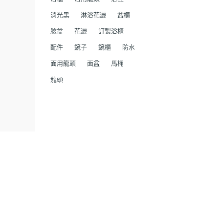
消光黑
淋浴花灑
盆櫃
臉盆
花灑
訂製浴櫃
配件
鏡子
鏡櫃
防水
面用龍頭
面盆
馬桶
龍頭