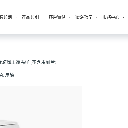
牌類別
產品類別
客戶實例
衛浴教室
服務中心
 五級旋風單體馬桶 (不含馬桶蓋)
桶
,
馬桶