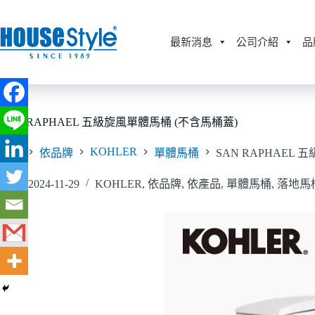
跳
至
主
最新消息
公司介紹
品
要
內
容
SAN RAPHAEL 五級旋風單體馬桶 (不含馬桶蓋)
KOHLER
首頁
依品牌
單體馬桶
SAN RAPHAEL
2024-11-29
KOHLER
,
依品牌
,
依產品
,
單體馬桶
,
落地馬