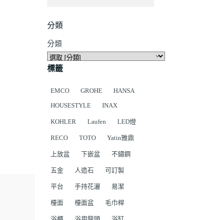
分類
分類
標籤
EMCO
GROHE
HANSA
HOUSESTYLE
INAX
KOHLER
Laufen
LED燈
RECO
TOTO
Yatin雅鼎
上放盆
下嵌盆
不鏽鋼
五金
人造石
可訂製
平台
手持花灑
易潔
檯面
檯面盆
毛巾桿
浴櫃
浴用龍頭
浴缸