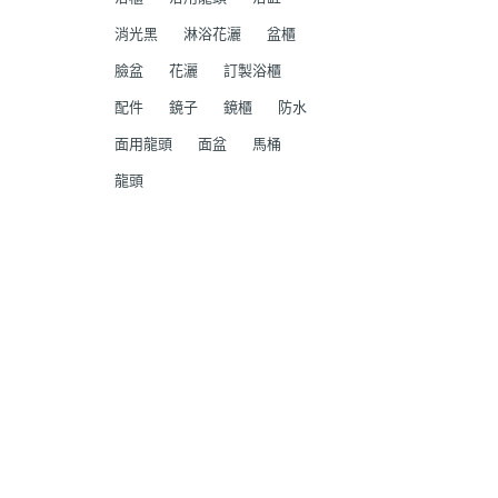
消光黑
淋浴花灑
盆櫃
臉盆
花灑
訂製浴櫃
配件
鏡子
鏡櫃
防水
面用龍頭
面盆
馬桶
龍頭