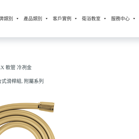
牌類別
產品類別
客戶實例
衛浴教室
服務中心
LEX 軟管 冷冽金
合式滑桿組
,
附屬系列