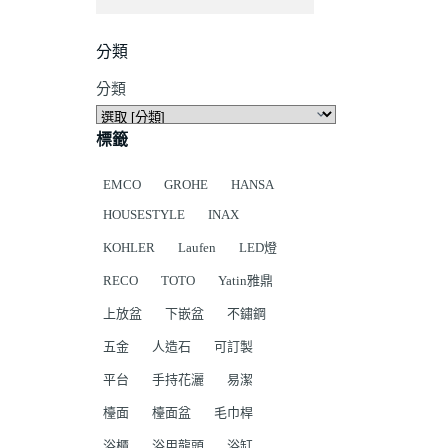
分類
分類
標籤
EMCO
GROHE
HANSA
HOUSESTYLE
INAX
KOHLER
Laufen
LED燈
RECO
TOTO
Yatin雅鼎
上放盆
下嵌盆
不鏽鋼
五金
人造石
可訂製
平台
手持花灑
易潔
檯面
檯面盆
毛巾桿
浴櫃
浴用龍頭
浴缸