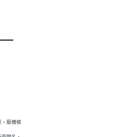
半徑。壓槽模
新而聞名，