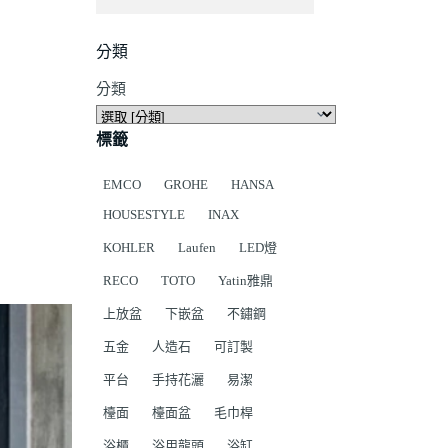
分類
分類
標籤
EMCO
GROHE
HANSA
HOUSESTYLE
INAX
KOHLER
Laufen
LED燈
RECO
TOTO
Yatin雅鼎
上放盆
下嵌盆
不鏽鋼
五金
人造石
可訂製
平台
手持花灑
易潔
檯面
檯面盆
毛巾桿
浴櫃
浴用龍頭
浴缸