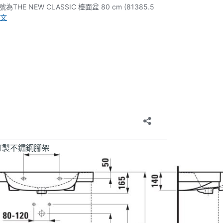
訂製不鏽鋼腳架