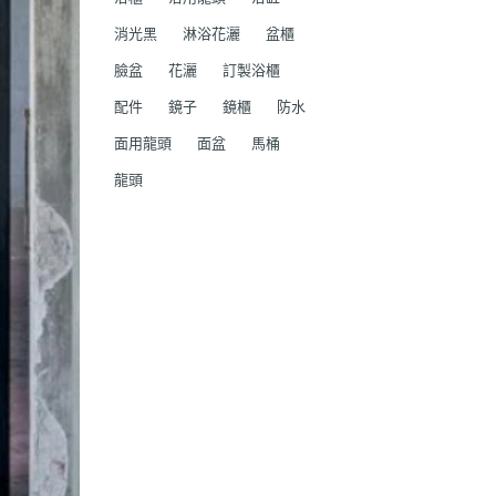
消光黑
淋浴花灑
盆櫃
臉盆
花灑
訂製浴櫃
配件
鏡子
鏡櫃
防水
面用龍頭
面盆
馬桶
龍頭