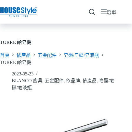
跳
至
選單
主
要
內
容
TORRE 給皂機
首頁
依產品
五金配件
皂盤/皂碟/皂液瓶
TORRE 給皂機
2023-05-23
BLANCO 廚具
,
五金配件
,
依品牌
,
依產品
,
皂盤/皂
碟/皂液瓶