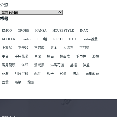
分類
標籤
EMCO
GROHE
HANSA
HOUSESTYLE
INAX
KOHLER
Laufen
LED燈
RECO
TOTO
Yatin雅鼎
上放盆
下嵌盆
不鏽鋼
五金
人造石
可訂製
平台
手持花灑
易潔
檯面
檯面盆
毛巾桿
浴櫃
浴用龍頭
浴缸
消光黑
淋浴花灑
盆櫃
臉盆
花灑
訂製浴櫃
配件
鏡子
鏡櫃
防水
面用龍頭
面盆
馬桶
龍頭