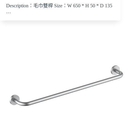
Description：毛巾雙桿 Size：W 650 * H 50 * D 135
…