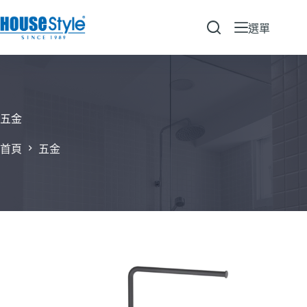
跳
至
選單
主
要
內
容
五金
首頁
五金