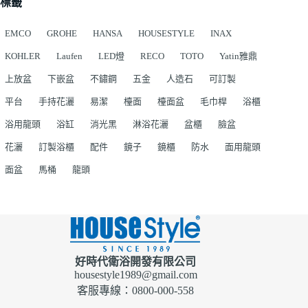
標籤
EMCO
GROHE
HANSA
HOUSESTYLE
INAX
KOHLER
Laufen
LED燈
RECO
TOTO
Yatin雅鼎
上放盆
下嵌盆
不鏽鋼
五金
人造石
可訂製
平台
手持花灑
易潔
檯面
檯面盆
毛巾桿
浴櫃
浴用龍頭
浴缸
消光黑
淋浴花灑
盆櫃
臉盆
花灑
訂製浴櫃
配件
鏡子
鏡櫃
防水
面用龍頭
面盆
馬桶
龍頭
好時代衛浴開發有限公司
housestyle1989@gmail.com
客服專線：0800-000-558