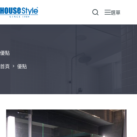
跳
至
選單
主
要
內
容
優點
首頁
優點