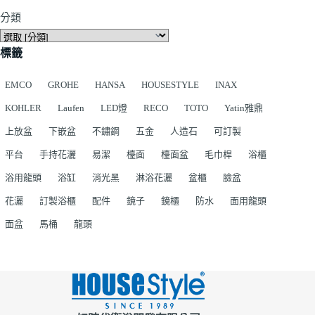
分類
標籤
EMCO
GROHE
HANSA
HOUSESTYLE
INAX
KOHLER
Laufen
LED燈
RECO
TOTO
Yatin雅鼎
上放盆
下嵌盆
不鏽鋼
五金
人造石
可訂製
平台
手持花灑
易潔
檯面
檯面盆
毛巾桿
浴櫃
浴用龍頭
浴缸
消光黑
淋浴花灑
盆櫃
臉盆
花灑
訂製浴櫃
配件
鏡子
鏡櫃
防水
面用龍頭
面盆
馬桶
龍頭