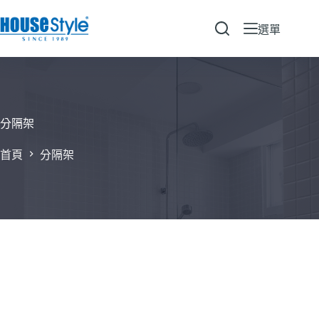
跳
至
選單
主
要
內
容
分隔架
首頁
分隔架