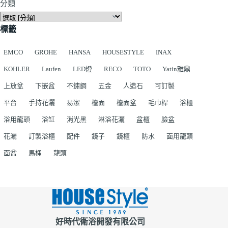
分類
標籤
EMCO
GROHE
HANSA
HOUSESTYLE
INAX
KOHLER
Laufen
LED燈
RECO
TOTO
Yatin雅鼎
上放盆
下嵌盆
不鏽鋼
五金
人造石
可訂製
平台
手持花灑
易潔
檯面
檯面盆
毛巾桿
浴櫃
浴用龍頭
浴缸
消光黑
淋浴花灑
盆櫃
臉盆
花灑
訂製浴櫃
配件
鏡子
鏡櫃
防水
面用龍頭
面盆
馬桶
龍頭
好時代衛浴開發有限公司