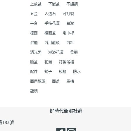
上放盆
下嵌盆
不鏽鋼
五金
人造石
可訂製
平台
手持花灑
易潔
檯面
檯面盆
毛巾桿
浴櫃
浴用龍頭
浴缸
消光黑
淋浴花灑
盆櫃
臉盆
花灑
訂製浴櫃
配件
鏡子
鏡櫃
防水
面用龍頭
面盆
馬桶
龍頭
好時代衛浴社群
183號