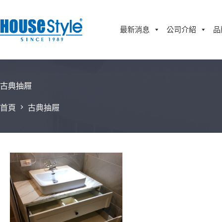
跳
至
主
最新消息
公司介紹
品
要
內
容
古典抽屜
首頁
古典抽屜