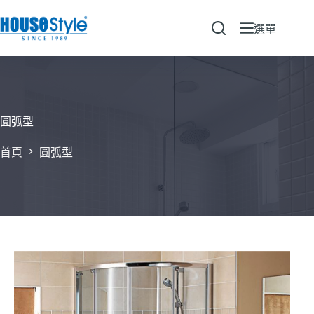
跳
至
選單
主
要
內
容
圓弧型
首頁
圓弧型