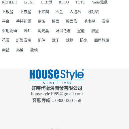
KOHLER
Laufen
LED燈
RECO
TOTO
Yatin雅鼎
上放盆
下嵌盆
不鏽鋼
五金
人造石
可訂製
平台
手持花灑
易潔
檯面
檯面盆
毛巾桿
浴櫃
浴用龍頭
浴缸
消光黑
淋浴花灑
盆櫃
臉盆
花灑
訂製浴櫃
配件
鏡子
鏡櫃
防水
面用龍頭
面盆
馬桶
龍頭
好時代衛浴開發有限公司
housestyle1989@gmail.com
客服專線：0800-000-558