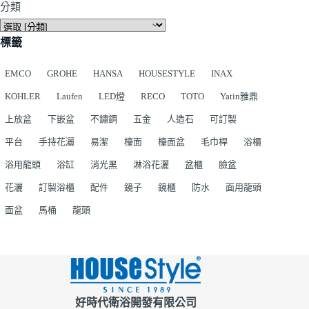
分類
標籤
EMCO
GROHE
HANSA
HOUSESTYLE
INAX
KOHLER
Laufen
LED燈
RECO
TOTO
Yatin雅鼎
上放盆
下嵌盆
不鏽鋼
五金
人造石
可訂製
平台
手持花灑
易潔
檯面
檯面盆
毛巾桿
浴櫃
浴用龍頭
浴缸
消光黑
淋浴花灑
盆櫃
臉盆
花灑
訂製浴櫃
配件
鏡子
鏡櫃
防水
面用龍頭
面盆
馬桶
龍頭
好時代衛浴開發有限公司