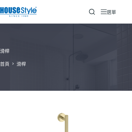
跳
至
選單
主
要
內
容
滑桿
首頁
滑桿