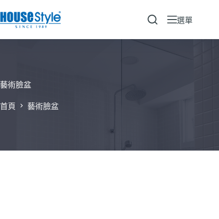
跳
至
選單
主
要
內
容
藝術臉盆
首頁
藝術臉盆