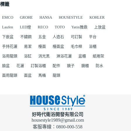
標籤
EMCO
GROHE
HANSA
HOUSESTYLE
KOHLER
Laufen
LED燈
RECO
TOTO
Yatin雅鼎
上放盆
下嵌盆
不鏽鋼
五金
人造石
可訂製
平台
手持花灑
易潔
檯面
檯面盆
毛巾桿
浴櫃
浴用龍頭
浴缸
消光黑
淋浴花灑
盆櫃
紙捲架
臉盆
花灑
訂製浴櫃
配件
鏡子
鏡櫃
防水
面用龍頭
面盆
馬桶
龍頭
好時代衛浴開發有限公司
housestyle1989@gmail.com
客服專線：0800-000-558