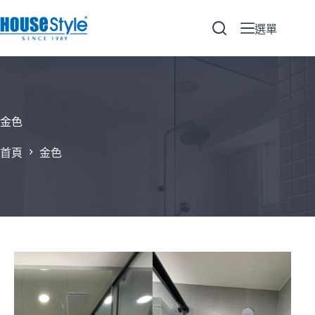
跳
至
選單
主
要
內
容
金色
首頁
金色