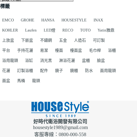
標籤
EMCO
GROHE
HANSA
HOUSESTYLE
INAX
KOHLER
Laufen
LED燈
RECO
TOTO
Yatin雅鼎
上放盆
下嵌盆
不鏽鋼
五金
人造石
可訂製
平台
手持花灑
易潔
檯面
檯面盆
毛巾桿
浴櫃
浴用龍頭
浴缸
消光黑
淋浴花灑
盆櫃
臉盆
花灑
訂製浴櫃
配件
鏡子
鏡櫃
防水
面用龍頭
面盆
馬桶
龍頭
好時代衛浴開發有限公司
housestyle1989@gmail.com
客服專線：0800-000-558