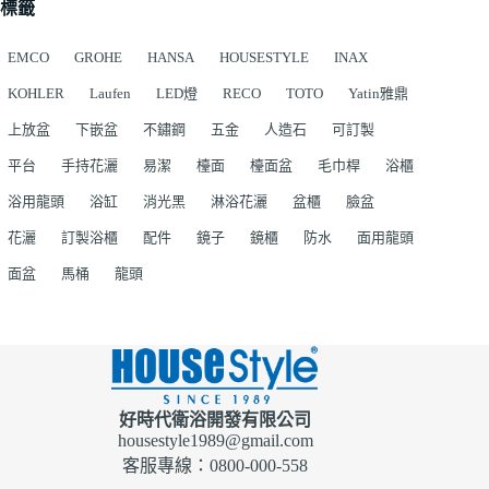
標籤
EMCO
GROHE
HANSA
HOUSESTYLE
INAX
KOHLER
Laufen
LED燈
RECO
TOTO
Yatin雅鼎
上放盆
下嵌盆
不鏽鋼
五金
人造石
可訂製
平台
手持花灑
易潔
檯面
檯面盆
毛巾桿
浴櫃
浴用龍頭
浴缸
消光黑
淋浴花灑
盆櫃
臉盆
花灑
訂製浴櫃
配件
鏡子
鏡櫃
防水
面用龍頭
面盆
馬桶
龍頭
好時代衛浴開發有限公司
housestyle1989@gmail.com
客服專線：0800-000-558