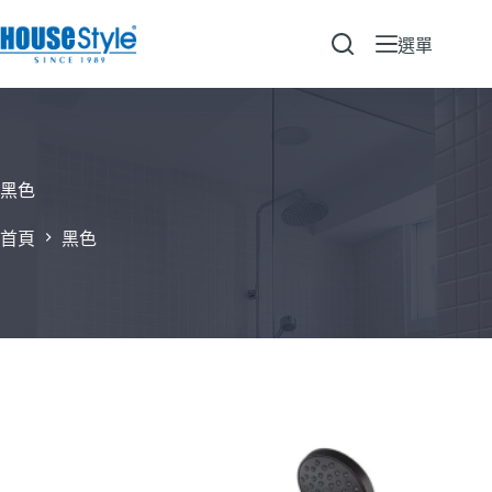
跳
至
選單
主
要
內
容
黑色
首頁
黑色