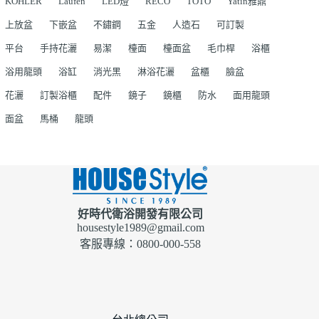
KOHLER
Laufen
LED燈
RECO
TOTO
Yatin雅鼎
上放盆
下嵌盆
不鏽鋼
五金
人造石
可訂製
平台
手持花灑
易潔
檯面
檯面盆
毛巾桿
浴櫃
浴用龍頭
浴缸
消光黑
淋浴花灑
盆櫃
臉盆
花灑
訂製浴櫃
配件
鏡子
鏡櫃
防水
面用龍頭
面盆
馬桶
龍頭
好時代衛浴開發有限公司
housestyle1989@gmail.com
客服專線：0800-000-558