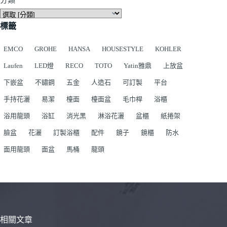
分類
標籤
EMCO
GROHE
HANSA
HOUSESTYLE
KOHLER
Laufen
LED燈
RECO
TOTO
Yatin雅鼎
上放盆
下嵌盆
不鏽鋼
五金
人造石
可訂製
平台
手持花灑
易潔
檯面
檯面盆
毛巾桿
浴櫃
浴用龍頭
浴缸
消光黑
淋浴花灑
盆櫃
紙捲架
臉盆
花灑
訂製浴櫃
配件
鏡子
鏡櫃
防水
面用龍頭
面盆
馬桶
龍頭
相關文章