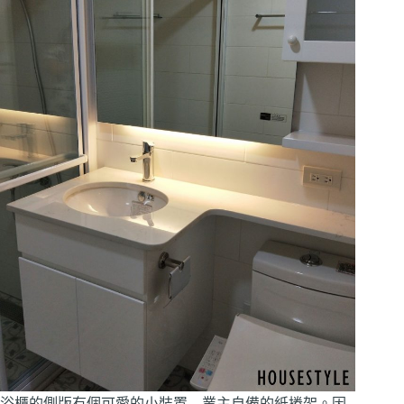
浴櫃的側版有個可愛的小裝置 – 業主自備的紙捲架。因