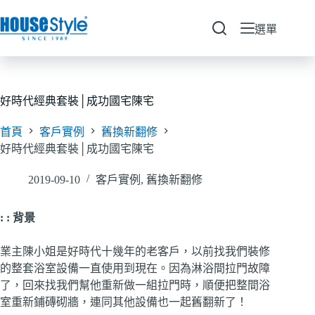
跳
至
選單
主
要
內
容
好時代經典套裝│成功國宅陳宅
首頁
客戶實例
舊換新翻修
好時代經典套裝│成功國宅陳宅
2019-09-10
客戶實例
,
舊換新翻修
: :
背景
業主陳小姐是好時代十幾年的老客戶，以前找我們裝修
的整套浴室設備一直使用到現在。因為淋浴間拉門故障
了，回來找我們幫他重新做一組拉門時，順便把整間浴
室重新鋪磚砌牆，連同其他設備也一起舊翻新了！