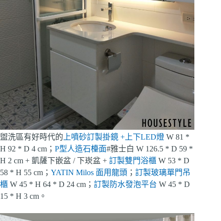
盥洗區有好時代的
上噴砂訂製掛鏡 +上下LED燈
W 81 *
H 92 * D 4 cm；
P型人造石檯面
#雅士白 W 126.5 * D 59 *
H 2 cm + 凱薩下嵌盆 / 下崁盆 +
訂製雙門浴櫃
W 53 * D
58 * H 55 cm；
YATIN Milos 面用龍頭
；
訂製玻璃單門吊
櫃
W 45 * H 64 * D 24 cm；
訂製防水發泡平台
W 45 * D
15 * H 3 cm。