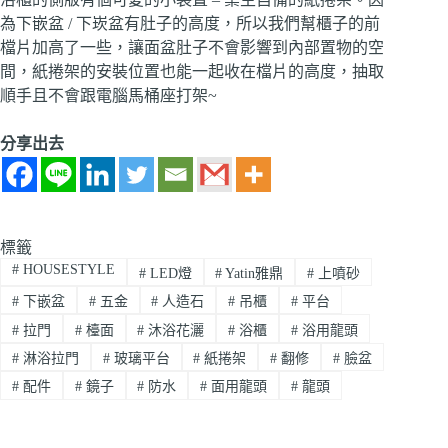
為下嵌盆 / 下崁盆有肚子的高度，所以我們幫櫃子的前
檔片加高了一些，讓面盆肚子不會影響到內部置物的空
間，紙捲架的安裝位置也能一起收在檔片的高度，抽取
順手且不會跟電腦馬桶座打架~
分享出去
標籤
#
HOUSESTYLE
#
LED燈
#
Yatin雅鼎
#
上噴砂
#
下嵌盆
#
五金
#
人造石
#
吊櫃
#
平台
#
拉門
#
檯面
#
沐浴花灑
#
浴櫃
#
浴用龍頭
#
淋浴拉門
#
玻璃平台
#
紙捲架
#
翻修
#
臉盆
#
配件
#
鏡子
#
防水
#
面用龍頭
#
龍頭