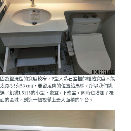
因為盥洗區的寬度較窄，P型人造石盆櫃的櫃體寬度不能
太寬(只有53 cm)，要留足夠的位置給馬桶，所以我們挑
選了凱撒L5115的小型下嵌盆 / 下崁盆，同時也增加了檯
面的區域，創造一個視覺上最大面積的平台。