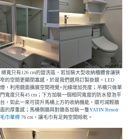
總寬只有126 cm的盥洗區，若加裝大型收納櫃體會讓狹
窄的空間更顯閉塞感，於是我們選用訂製掛鏡 + LED
燈，利用鏡面擴展空間視覺+光線增加亮度；吊櫃只做單
門寬度只有45 cm；下方加裝一個相同寬度的防水發泡平
台，如此一來可提升馬桶上方的收納機能，還可減輕牆
面的厚重感；馬桶側牆與對牆各加裝一隻
YATIN Renoir
毛巾單桿
76 cm，讓毛巾有足夠空間晾乾。