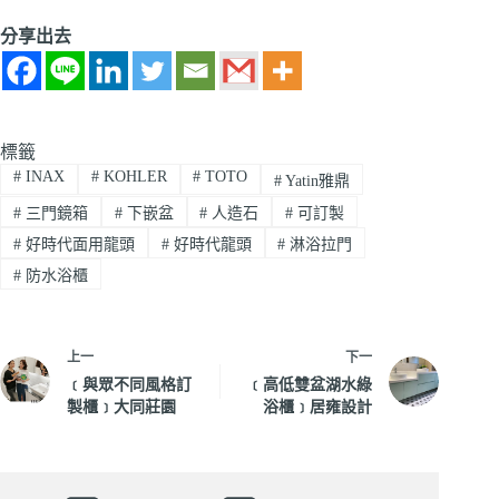
分享出去
標籤
#
INAX
#
KOHLER
#
TOTO
#
Yatin雅鼎
#
三門鏡箱
#
下嵌盆
#
人造石
#
可訂製
#
好時代面用龍頭
#
好時代龍頭
#
淋浴拉門
#
防水浴櫃
上一
下一
﹝與眾不同風格訂
﹝高低雙盆湖水綠
製櫃﹞大同莊園
浴櫃﹞居雍設計