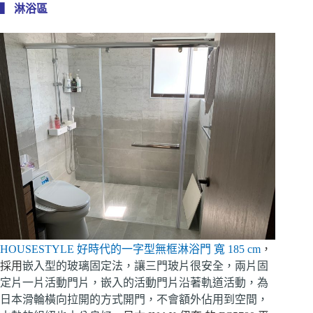
▍ 淋浴區
HOUSESTYLE 好時代的一字型無框淋浴門 寬 185 cm
，
採用
嵌入型的玻璃固定法，讓三門玻片很安全，兩片固
定片一片活動門片，嵌入的活動門片沿著軌道活動，為
日本滑輪橫向拉開的方式開門，不會額外佔用到空間，