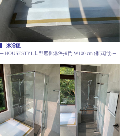
▍ 淋浴區
─ HOUSESTYLＬ型無框淋浴拉門 W100 cm (推式門) ─