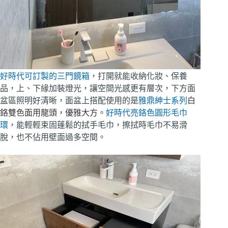
好時代可訂製的三門鏡箱
，打開就能收納化妝、保養
品，上、下緣加裝燈光，讓空間光感更有層次，下方面
盆區照明好清晰，面盆上搭配使用的是
雅鼎紳士系列
白
鉻雙色面用龍頭，優雅大方
。
好時代亮鉻色圓形毛巾
環
，能輕輕束固蓬鬆的拭手毛巾，擦拭時毛巾不易滑
脫，也不佔用壁面過多空間。