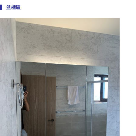
▍ 盆櫃區