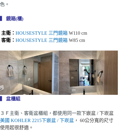
色。
▍ 鏡箱(櫃)
主衛：
HOUSESTYLE 三門鏡箱
W110 cm
客衛：
HOUSESTYLE 三門鏡箱
W85 cm
▍ 盆櫃組
３Ｆ主衛、客衛盆櫃組，都使用同一款
下嵌盆 / 下崁盆
美國 KOHLER 2215下嵌盆 / 下崁盆
， 60公分寬的尺寸
使用起很舒適。