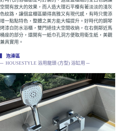
空間有放大的效果，而人造大理石平檯有著淡淡的淺灰
色紋路，讓個盆櫃區顯得高雅又有現代感，有時只需添
增一點點特色，整體之美方能大幅提升。好時代的鋼琴
烤漆白防水浴櫃，雙門絕佳大空間收納，在右側鄰近馬
桶座的部分，還開有一紙巾孔洞方便取用衛生紙，美觀
兼具實用。
▍ 泡澡區
─ HOUSESTYLE 浴用龍頭 (方型) 浴缸用 ─