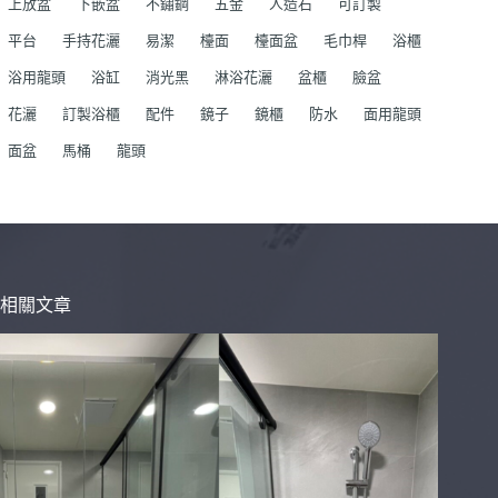
上放盆
下嵌盆
不鏽鋼
五金
人造石
可訂製
平台
手持花灑
易潔
檯面
檯面盆
毛巾桿
浴櫃
浴用龍頭
浴缸
消光黑
淋浴花灑
盆櫃
臉盆
花灑
訂製浴櫃
配件
鏡子
鏡櫃
防水
面用龍頭
面盆
馬桶
龍頭
相關文章