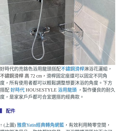
好時代的亮鉻色浴用龍頭搭配
不鏽鋼滑桿
淋浴花灑組，
不鏽鋼滑桿 高 72 cm，
滑桿固定座還可以固定不同角
度，所有使用者都可以輕鬆調整想要沐浴的角度。下方
搭配
好時代
HOUSESTYLE
浴用龍頭
，製作優良的耐久
度，是家家戶戶都可合宜選搭的經典款。
▍ 配件
↑ (上圖)
雅鼎Yatin經典轉角網籃
，有效利用畸零空間，