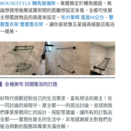
HOUSESTYLE 轉角玻璃架
，單層鎖定於轉角牆面，無
論想使用幾層或層架間的距離想設定多寬，全都可依屋
主想擺放物品的高度來設定。
毛巾單桿 寬度60公分
、
雙
層置衣架 雙層置衣架
，讓你家就像五星級高級飯店衛浴
一樣美。
▍全棟美宅 四間衛浴的打造
好時代很歡迎對自己的生活需求，富有想法的屋主！在
一同討論的過程中，屋主都一一的提出討論，並諮詢我
們專業業務同仁的設計、搭配等建議，讓所有的訂製品
全都一一實現在屋主的生活中，非常感謝屋主對我們全
衛浴規劃的服務與專業充滿信賴。