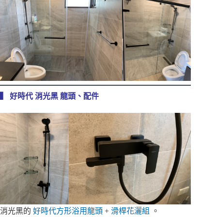
▍ 好時代 消光黑 龍頭、配件
消光黑的
好時代方形浴用龍頭
+
滑桿花灑組
。