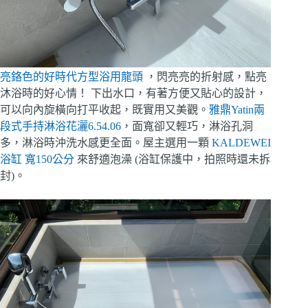
亮鉻色的好時代方型浴用龍頭
，閃亮亮的折射感，點亮
沐浴時的好心情！ 下出水口，有著方便又貼心的設計，
可以向內旋橫向打平收起，既實用又美觀。
雅鼎Yatin兩
段式手持淋浴花灑6.54.06
，面寬卻又輕巧，淋浴孔洞
多，淋浴時沖洗水感更全面。屋主選用一顆
KALDEWEI
浴缸 寬150公分
來舒適泡澡 (浴缸保護中，拍照時還未拆
封)。