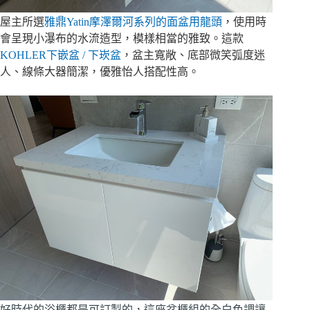
屋主所選
雅鼎Yatin摩澤爾河系列的面盆用龍頭
，使用時
會呈現小瀑布的水流造型，模樣相當的雅致。這款
KOHLER下嵌盆 / 下崁盆
，盆主寬敞、底部微笑弧度迷
人、線條大器簡潔，優雅怡人搭配性高。
好時代的浴櫃都是可訂製的，這座盆櫃組的全白色調讓