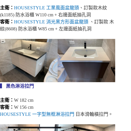
主衛：
HOUSESTYLE 工業風面盆龍頭
、訂製款
木紋
(k1185) 防水浴櫃 W110 cm + 右邊面紙抽孔洞
客衛：
HOUSESTYLE 消光黑方形面盆龍頭
、訂製款 木
紋(8608) 防水浴櫃 W85 cm + 左邊面紙抽孔洞
▍ 黑色淋浴拉門
主衛：
W 182 cm
客衛：
W 156 cm
HOUSESTYLE 一字型無框淋浴拉門
日本滑輪橫拉門。