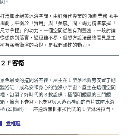
間。
打造如此絕美沐浴空間，由好時代專業的 規劃業務 著手
規劃；平衡於「實用」與「美感」間，竭力精準掌握「
尺寸拿捏」的功力。
一個空間從無有到豐富，一段討論
從想像到落實，過程雖不易，但想方設法最終看見屋主
擁有嶄新衛浴的喜悅，是我們熱忱的動力。
２Ｆ客衛
景色最美的這間浴室裡，屋主在Ｌ型落地窗旁安置了砌
牆浴缸，成為安頓身心的泡澡小宇宙。屋主在這個空間
裡，訂製了好時代的３款設備；極簡明鏡風的三門鏡
箱，擁有
下嵌盆 / 下崁盆
與人造石檯面的門片式防水浴
櫃 (盆櫃組)，一座
通透無框推拉門式的Ｌ型淋浴拉門。
▍ 盆櫃區