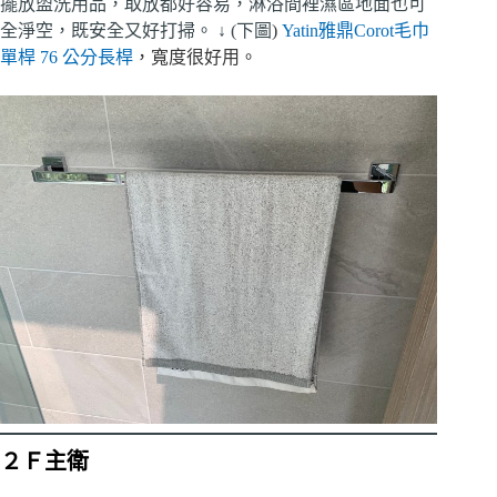
擺放盥洗用品，取放都好容易，淋浴間裡濕區地面也可
全淨空，既安全又好打掃。 ↓ (下圖
)
Yatin雅鼎Corot毛巾
單桿 76 公分長桿
，寬度很好用。
２Ｆ主衛