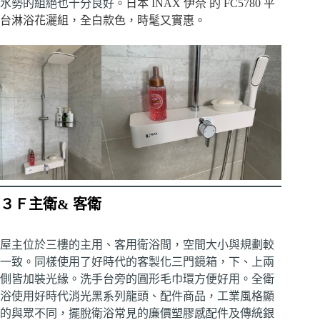
水勢的組絕也十分良好。
日本 INAX 伊奈 的 FC5780 平
台淋浴花灑組，全白款色，時髦又實惠。
３Ｆ主衛& 客衛
屋主位於三樓的主用、客用衛浴間，空間大小與規劃較
一致。同樣使用了好時代的客製化三門鏡箱，下、上兩
側皆加裝光緣。洗手台旁的圓形毛巾環方便好用。全衛
浴使用好時代消光黑系列龍頭、配件商品，工業風格顯
的與眾不同，擺脫衛浴常見的廉價塑膠感配件及傳統銀