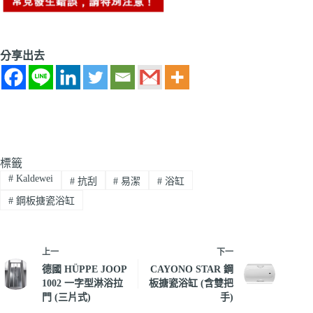
分享出去
標籤
#
Kaldewei
#
抗刮
#
易潔
#
浴缸
#
鋼板搪瓷浴缸
上一
下一
德國 HÜPPE JOOP
CAYONO STAR 鋼
1002 一字型淋浴拉
板搪瓷浴缸 (含雙把
門 (三片式)
手)