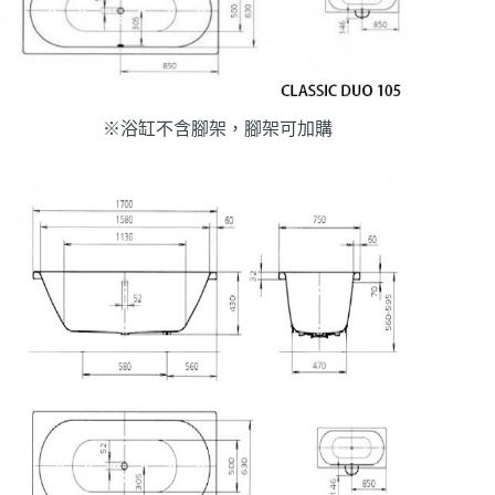
※浴缸不含腳架，腳架可加購