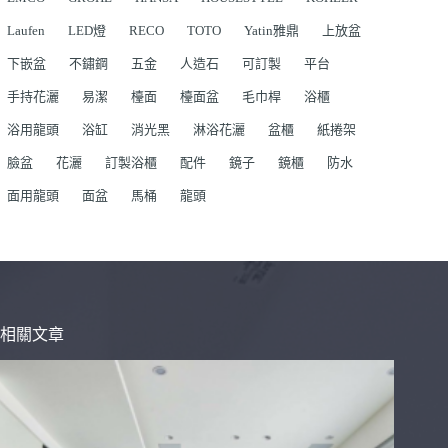
Laufen
LED燈
RECO
TOTO
Yatin雅鼎
上放盆
下嵌盆
不鏽鋼
五金
人造石
可訂製
平台
手持花灑
易潔
檯面
檯面盆
毛巾桿
浴櫃
浴用龍頭
浴缸
消光黑
淋浴花灑
盆櫃
紙捲架
臉盆
花灑
訂製浴櫃
配件
鏡子
鏡櫃
防水
面用龍頭
面盆
馬桶
龍頭
相關文章