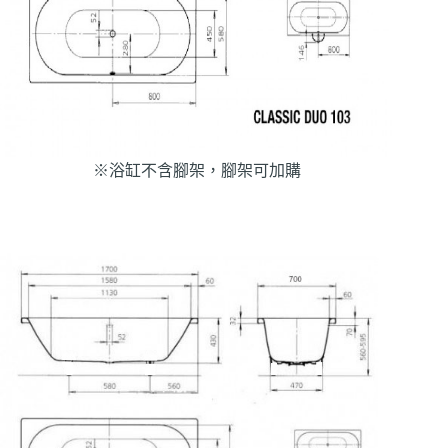
※浴缸不含腳架，腳架可加購