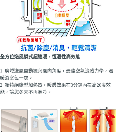
全方位送風模式超速暖，恆溫性高效能
1. 廣域送風自動擺葉風向角度，最佳空氣流體力學，溫
暖浴室每一處。
2. 獨特絕緣型加熱器，暖房效果在3分鐘內提高20度效
能，讓您冬天不再寒冷。