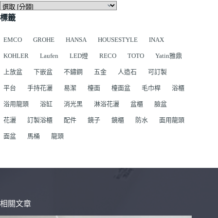
標籤
EMCO
GROHE
HANSA
HOUSESTYLE
INAX
KOHLER
Laufen
LED燈
RECO
TOTO
Yatin雅鼎
上放盆
下嵌盆
不鏽鋼
五金
人造石
可訂製
平台
手持花灑
易潔
檯面
檯面盆
毛巾桿
浴櫃
浴用龍頭
浴缸
消光黑
淋浴花灑
盆櫃
臉盆
花灑
訂製浴櫃
配件
鏡子
鏡櫃
防水
面用龍頭
面盆
馬桶
龍頭
相關文章