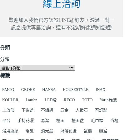
線上洽詢
歡迎加入我們官方認證LINE@好友，透過一對一
訊息提供專屬洽詢，還有不定期好康通知您喔!
分類
分類
標籤
EMCO
GROHE
HANSA
HOUSESTYLE
INAX
KOHLER
Laufen
LED燈
RECO
TOTO
Yatin雅鼎
上放盆
下嵌盆
不鏽鋼
五金
人造石
可訂製
平台
手持花灑
易潔
檯面
檯面盆
毛巾桿
浴櫃
浴用龍頭
浴缸
消光黑
淋浴花灑
盆櫃
臉盆