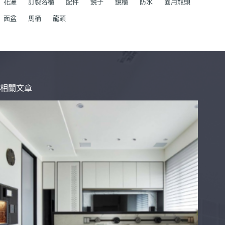
花灑
訂製浴櫃
配件
鏡子
鏡櫃
防水
面用龍頭
面盆
馬桶
龍頭
相關文章