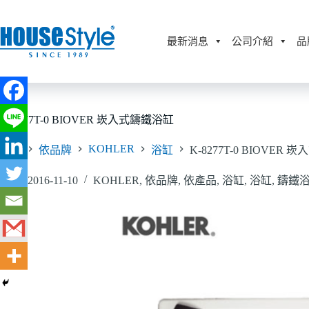
跳
至
主
最新消息
公司介紹
品
要
內
容
K-8277T-0 BIOVER 崁入式鑄鐵浴缸
KOHLER
首頁
依品牌
浴缸
K-8277T-0 BIOVER
2016-11-10
KOHLER
,
依品牌
,
依產品
,
浴缸
,
浴缸
,
鑄鐵