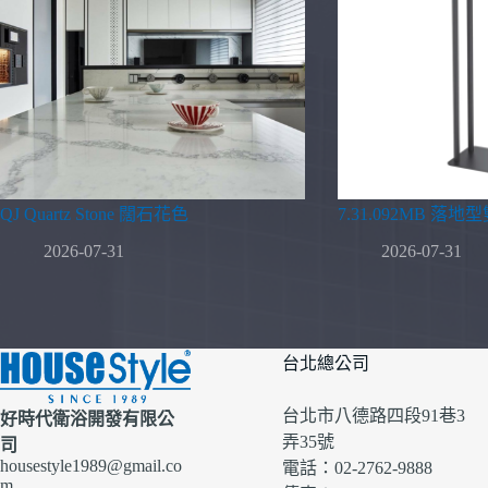
QJ Quartz Stone 闊石花色
7.31.092MB 落
2026-07-31
2026-07-31
台北總公司
台北市八德路四段91巷3
好時代衛浴開發有限公
弄35號
司
housestyle1989@gmail.co
電話：02-2762-9888
m