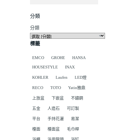
分類
分類
標籤
EMCO
GROHE
HANSA
HOUSESTYLE
INAX
KOHLER
Laufen
LED燈
RECO
TOTO
Yatin雅鼎
上放盆
下嵌盆
不鏽鋼
五金
人造石
可訂製
平台
手持花灑
易潔
檯面
檯面盆
毛巾桿
浴櫃
浴用龍頭
浴缸