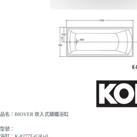
品名：BIOVER 崁入式鑄鐵浴缸
型號：
浴缸：K-8277T-(GR)-0