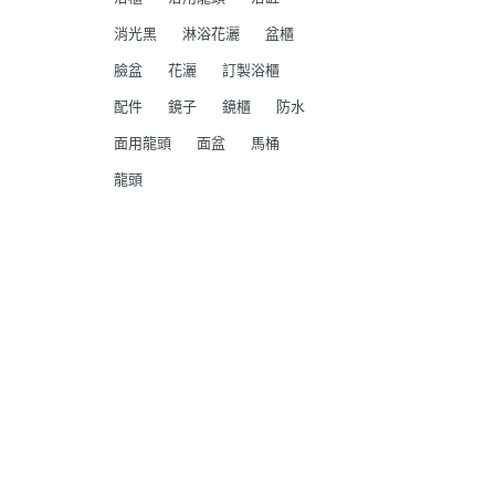
消光黑
淋浴花灑
盆櫃
臉盆
花灑
訂製浴櫃
配件
鏡子
鏡櫃
防水
面用龍頭
面盆
馬桶
龍頭