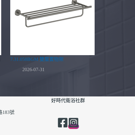
7.31.058BGM 雙層置物架
2026-07-31
好時代衛浴社群
183號