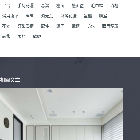
平台
手持花灑
易潔
檯面
檯面盆
毛巾桿
浴櫃
浴用龍頭
浴缸
消光黑
淋浴花灑
盆櫃
臉盆
花灑
訂製浴櫃
配件
鏡子
鏡櫃
防水
面用龍頭
面盆
馬桶
龍頭
相關文章