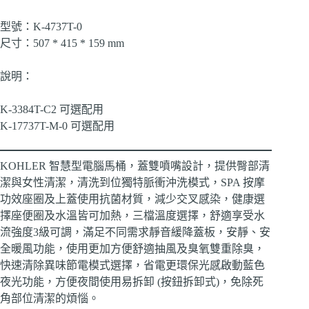
型號：K-4737T-0
尺寸：507 * 415 * 159 mm
說明：
K-3384T-C2 可選配用
K-17737T-M-0 可選配用
KOHLER 智慧型電腦馬桶，蓋雙噴嘴設計，提供臀部清
潔與女性清潔，清洗到位獨特脈衝沖洗模式，SPA 按摩
功效座圈及上蓋使用抗菌材質，減少交叉感染，健康選
擇座便圈及水溫皆可加熱，三檔溫度選擇，舒適享受水
流強度3級可調，滿足不同需求靜音緩降蓋板，安靜、安
全暖風功能，使用更加方便舒適抽風及臭氧雙重除臭，
快速清除異味節電模式選擇，省電更環保光感啟動藍色
夜光功能，方便夜間使用易拆卸 (按鈕拆卸式)，免除死
角部位清潔的煩惱。