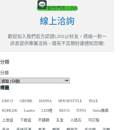
新竹門市 LINE
線上洽詢
歡迎加入我們官方認證LINE@好友，透過一對一
訊息提供專屬洽詢，還有不定期好康通知您喔!
分類
分類
標籤
EMCO
GROHE
HANSA
HOUSESTYLE
INAX
KOHLER
Laufen
LED燈
RECO
TOTO
Yatin雅鼎
上放盆
下嵌盆
不鏽鋼
五金
人造石
可訂製
平台
手持花灑
易潔
檯面
檯面盆
毛巾桿
浴櫃