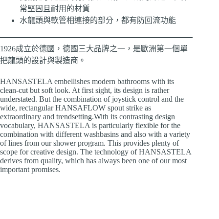
常堅固且耐用的材質
水龍頭與軟管相連接的部分，都有防回流功能
1926成立於德國，德國三大品牌之一，是歐洲第一個單
把龍頭的設計與製造商。
HANSA
STELA
embellishes modern bathrooms with its
clean-cut but soft look. At first sight, its design is rather
understated. But the combination of joystick control and the
wide, rectangular HANSA
FLOW
spout strike as
extraordinary and trendsetting.With its contrasting design
vocabulary, HANSA
STELA
is particularly flexible for the
combination with different washbasins and also with a variety
of lines from our shower program. This provides plenty of
scope for creative design. The technology of HANSA
STELA
derives from quality, which has always been one of our most
important promises.