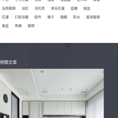
浴用龍頭
浴缸
消光黑
淋浴花灑
盆櫃
臉盆
花灑
訂製浴櫃
配件
鏡子
鏡櫃
防水
面用龍頭
面盆
馬桶
龍頭
相關文章