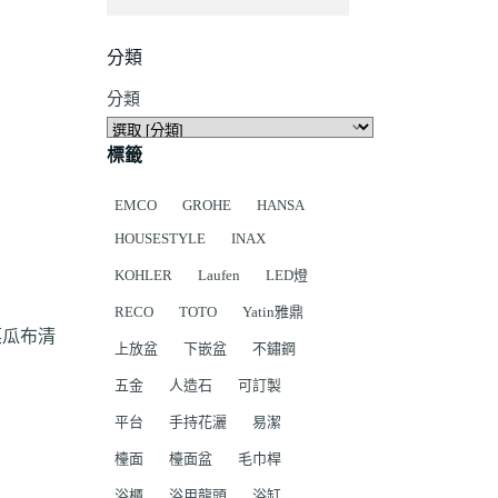
分類
分類
標籤
EMCO
GROHE
HANSA
HOUSESTYLE
INAX
KOHLER
Laufen
LED燈
RECO
TOTO
Yatin雅鼎
菜瓜布清
上放盆
下嵌盆
不鏽鋼
五金
人造石
可訂製
平台
手持花灑
易潔
檯面
檯面盆
毛巾桿
浴櫃
浴用龍頭
浴缸