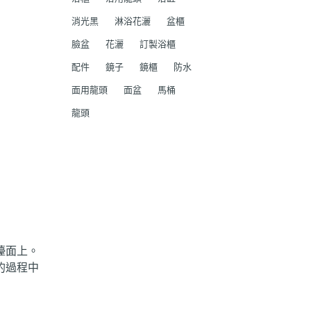
消光黑
淋浴花灑
盆櫃
臉盆
花灑
訂製浴櫃
配件
鏡子
鏡櫃
防水
面用龍頭
面盆
馬桶
龍頭
檯面上。
的過程中