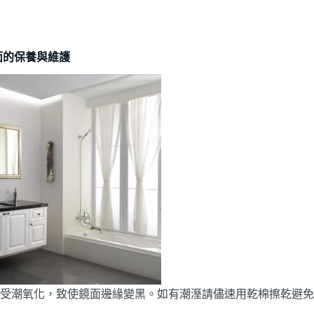
面的保養與維護
因受潮氧化，致使鏡面邊緣變黑。如有潮溼請儘速用乾棉擦乾避