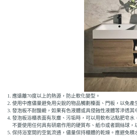
應遠離70度以上的熱源，防止軟化變型。
使用中應儘量避免用尖銳的物品觸劃檯面、門板，以免產
發泡板不耐酸鹼，如果有色液體或具侵蝕性液體等滲透其
發泡板浴櫃表面有灰塵、污垢時，可以用軟布沾點肥皂水
不要使用任何具有研磨作用的硬質布、紙巾或者鋼絲球，
保持浴室間的空氣流通，儘量保持櫃體的乾燥。應避免積