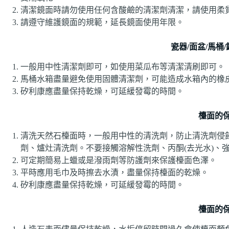
清潔鏡面時請勿使用任何含酸鹼的清潔劑清潔，請使用柔
請遵守維護鏡面的規範，延長鏡面使用年限。
瓷器
/
面盆
/
馬桶
/
一般用中性清潔劑即可，如使用菜瓜布等清潔清刷即可。
馬桶水箱盡量避免使用固體清潔劑，可能造成水箱內的橡
矽利康應盡量保持乾燥，可延緩發霉的時間。
檯面的
清洗天然石檯面時，一般用中性的清洗劑，防止清洗劑侵
劑、爐灶清洗劑。不要接觸溶解性洗劑、丙酮(去光水)、強
可定期簡易上蠟或是潑雨劑等防護劑來保護檯面色澤。
平時應用毛巾及時擦去水漬，盡量保持檯面的乾燥。
矽利康應盡量保持乾燥，可延緩發霉的時間。
檯面的