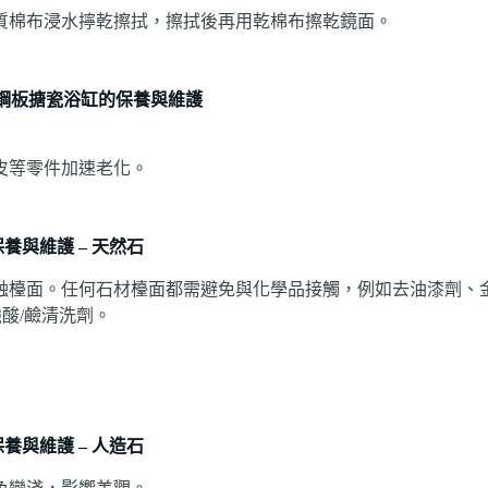
質棉布浸水擰乾擦拭，擦拭後再用乾棉布擦乾鏡面。
鋼板搪瓷浴缸的保養與維護
皮等零件加速老化。
保養與維護
–
天然石
蝕檯面。任何石材檯面都需避免與化學品接觸，例如去油漆劑、
酸/鹼清洗劑。
保養與維護
–
人造石