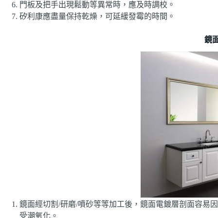
門板及把手出現鬆動等異常時，應及時調校。
矽利康應盡量保持乾燥，可延緩發霉的時間。
鏡
鏡面經切割/研磨/噴砂等等加工後，鏡面電鍍層剖面容易
受潮氧化。