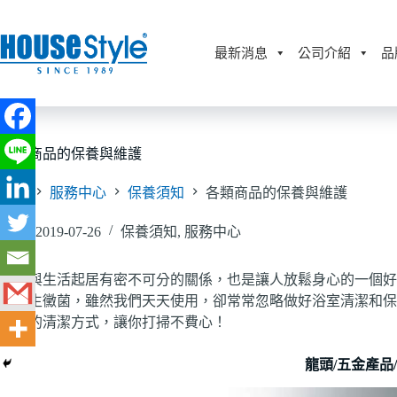
跳
至
主
最新消息
公司介紹
品
要
內
容
各類商品的保養與維護
首頁
服務中心
保養須知
各類商品的保養與維護
2019-07-26
保養須知
,
服務中心
浴室與生活起居有密不可分的關係，也是讓人放鬆身心的一個好
和滋生黴菌，雖然我們天天使用，卻常常忽略做好浴室清潔和保
簡單的清潔方式，讓你打掃不費心！
龍頭/五金產品