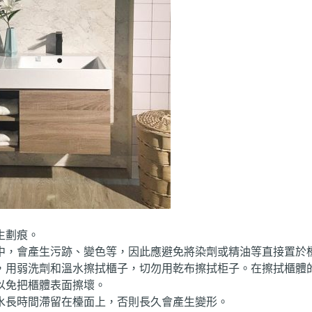
生劃痕。
中，會產生污跡、變色等，因此應避免將染劑或精油等直接置於
，用弱洗劑和溫水擦拭櫃子，切勿用乾布擦拭柜子。在擦拭櫃體
以免把櫃體表面擦壞。
水長時間滯留在檯面上，否則長久會產生變形。