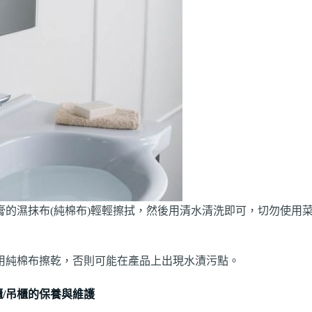
的濕抹布(純棉布)輕輕擦拭，然後用清水清洗即可，切勿使用
用純棉布擦乾，否則可能在產品上出現水漬污點。
櫃/吊櫃的保養與維護