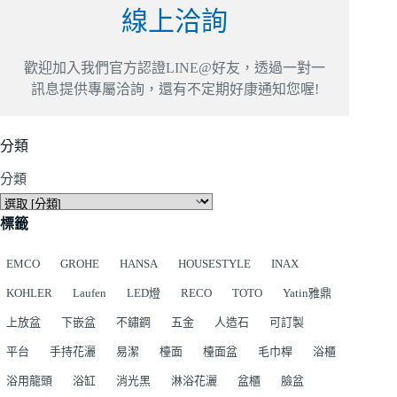
線上洽詢
歡迎加入我們官方認證LINE@好友，透過一對一
訊息提供專屬洽詢，還有不定期好康通知您喔!
分類
分類
標籤
EMCO
GROHE
HANSA
HOUSESTYLE
INAX
KOHLER
Laufen
LED燈
RECO
TOTO
Yatin雅鼎
上放盆
下嵌盆
不鏽鋼
五金
人造石
可訂製
平台
手持花灑
易潔
檯面
檯面盆
毛巾桿
浴櫃
浴用龍頭
浴缸
消光黑
淋浴花灑
盆櫃
臉盆