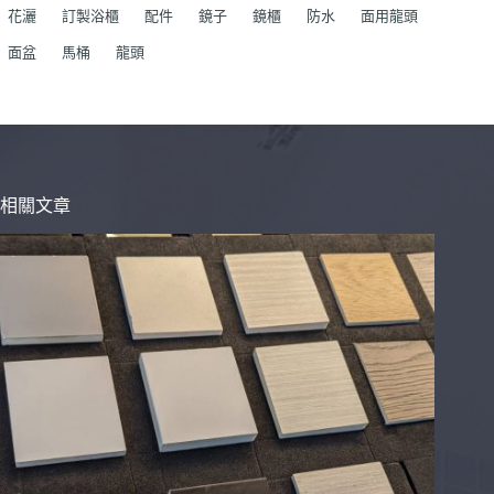
花灑
訂製浴櫃
配件
鏡子
鏡櫃
防水
面用龍頭
面盆
馬桶
龍頭
相關文章