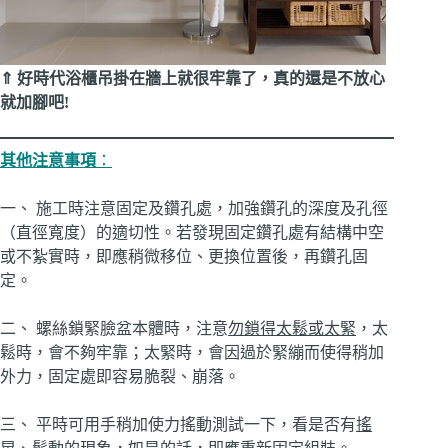
⇑ 好時代浴櫃吊掛在牆上就很牢靠了，真的還是不放心
就加腳吧!
其他注意事項
：
一、 施工時注意固定及鑽孔處，加強鑽孔的深度及孔徑
（直徑寬度）的適切性。若發現固定鑽孔處有結構中空
或不紮實時，即應稍微移位、更換位置後，再鑽孔固
定。
二、 螺絲鎖緊臉盆本體時，注意
勿鎖得太鬆或太緊
，太
鬆時，會不夠牢靠；太緊時，會因過於緊繃而使得稍加
外力，固定處即容易脆裂、崩落。
三、 平時可用手稍加使力搖動測試一下，看是否有
搖