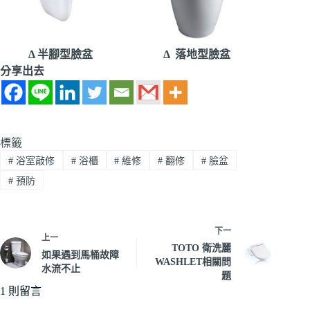
Δ 半腳型臉盆
Δ 落地型臉盆
分享出去
標籤
#
浴室敲修
#
浴櫃
#
維修
#
翻修
#
臉盆
#
預防
下一
上一
TOTO 衛洗麗
如果遇到馬桶故障
WASHLET相關問
水流不止
題
1 則留言