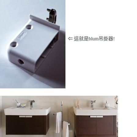
⇐ 這就是blum吊掛器!