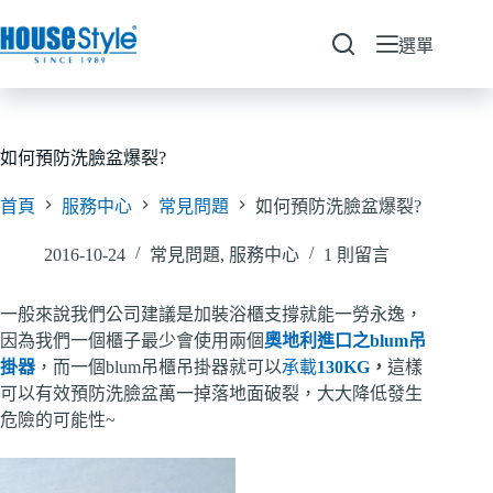
跳
至
選單
主
要
內
容
如何預防洗臉盆爆裂?
首頁
服務中心
常見問題
如何預防洗臉盆爆裂?
2016-10-24
常見問題
,
服務中心
1 則留言
一般來說我們公司建議是加裝浴櫃支撐就能一勞永逸，
因為我們一個櫃子最少會使用兩個
奧地利進口之blum吊
掛器
，而一個blum吊櫃吊掛器就可以
承載
130KG
，
這樣
可以有效預防洗臉盆萬一掉落地面破裂，大大降低發生
危險的可能性~