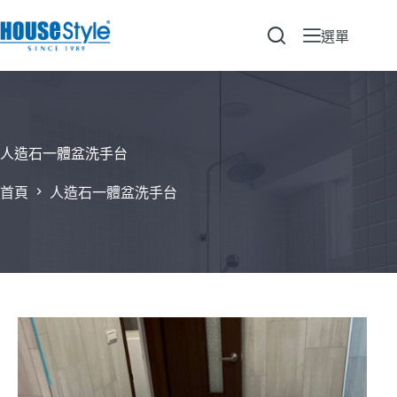
跳
至
選單
主
要
內
容
人造石一體盆洗手台
首頁
人造石一體盆洗手台