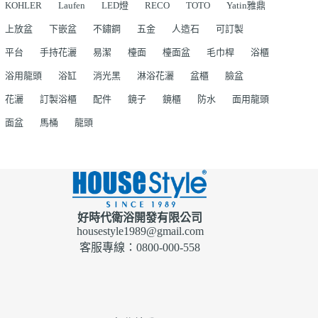
KOHLER
Laufen
LED燈
RECO
TOTO
Yatin雅鼎
上放盆
下嵌盆
不鏽鋼
五金
人造石
可訂製
平台
手持花灑
易潔
檯面
檯面盆
毛巾桿
浴櫃
浴用龍頭
浴缸
消光黑
淋浴花灑
盆櫃
臉盆
花灑
訂製浴櫃
配件
鏡子
鏡櫃
防水
面用龍頭
面盆
馬桶
龍頭
好時代衛浴開發有限公司
housestyle1989@gmail.com
客服專線：0800-000-558