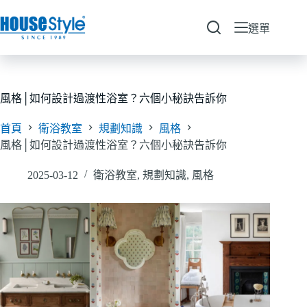
跳
至
選單
主
要
內
容
風格│如何設計過渡性浴室？六個小秘訣告訴你
首頁
衛浴教室
規劃知識
風格
風格│如何設計過渡性浴室？六個小秘訣告訴你
2025-03-12
衛浴教室
,
規劃知識
,
風格