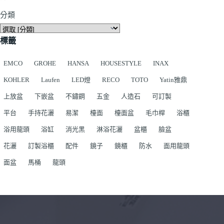
分類
標籤
EMCO
GROHE
HANSA
HOUSESTYLE
INAX
KOHLER
Laufen
LED燈
RECO
TOTO
Yatin雅鼎
上放盆
下嵌盆
不鏽鋼
五金
人造石
可訂製
平台
手持花灑
易潔
檯面
檯面盆
毛巾桿
浴櫃
浴用龍頭
浴缸
消光黑
淋浴花灑
盆櫃
臉盆
花灑
訂製浴櫃
配件
鏡子
鏡櫃
防水
面用龍頭
面盆
馬桶
龍頭